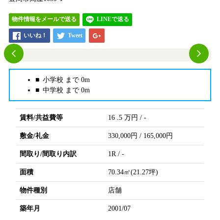
物件情報をメールで送る
LINEで送る
小学校 まで
0m
中学校 まで
0m
賃料/共益費等
16
.5
万円
/
-
敷金/礼金
330,000円
/
165,000円
間取り/間取り内訳
1R
/
-
面積
70.34㎡(21.27坪)
物件種別
店舗
築年月
2001/07