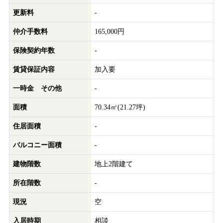
更新料
-
仲介手数料
165,000円
保険契約年数
-
賃貸保証内容
加入要
一時金 その他
-
面積
70.34㎡(21.27坪)
住居面積
-
バルコニー面積
-
建物階数
地上2階建て
所在階数
-
現況
空
入居時期
相談