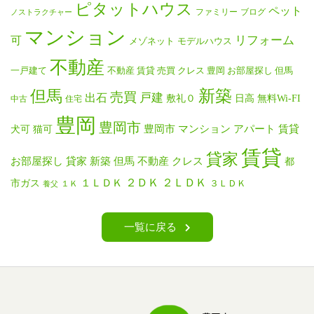
ピタットハウス
ペット
ファミリー
ブログ
ノストラクチャー
マンション
リフォーム
可
メゾネット
モデルハウス
不動産
一戸建て
不動産 賃貸 売買 クレス 豊岡 お部屋探し 但馬
新築
但馬
売買
戸建
出石
無料Wi-FI
敷礼０
日高
中古
住宅
豊岡
豊岡市
猫可
豊岡市 マンション アパート 賃貸
犬可
賃貸
貸家
お部屋探し 貸家 新築 但馬 不動産 クレス
都
２ＤＫ
２ＬＤＫ
市ガス
１ＬＤＫ
３ＬＤＫ
１Ｋ
養父
一覧に戻る