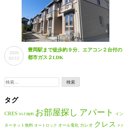
豊岡駅まで徒歩約９分、エアコン２台付の
2026
都市ガス２LDK
02/12
検
索:
タグ
お部屋探し
アパート
CRES
イン
Wi-Fi無料
クレス
ターネット無料
オール電化
カレオ
オートロック
テク