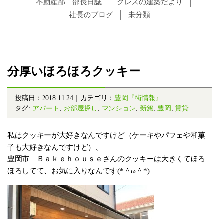
不動産部 部長日誌
クレスの建築だより
社長のブログ
未分類
分厚いほろほろクッキー
投稿日：2018.11.24｜カテゴリ：
豊岡『街情報』
タグ:
アパート
,
お部屋探し
,
マンション
,
新築
,
豊岡
,
賃貸
私はクッキーが大好きなんですけど（ケーキやパフェや和菓
子も大好きなんですけど）、
豊岡市 Ｂａｋｅｈｏｕｓｅさんのクッキーは大きくてほろ
ほろしてて、お気に入りなんです(*＾ω＾*)