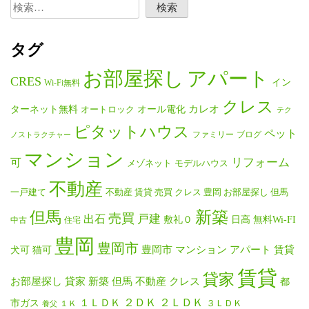
検
索:
タグ
お部屋探し
アパート
CRES
イン
Wi-Fi無料
クレス
ターネット無料
オール電化
カレオ
オートロック
テク
ピタットハウス
ペット
ファミリー
ブログ
ノストラクチャー
マンション
リフォーム
可
メゾネット
モデルハウス
不動産
一戸建て
不動産 賃貸 売買 クレス 豊岡 お部屋探し 但馬
新築
但馬
売買
戸建
出石
無料Wi-FI
敷礼０
日高
中古
住宅
豊岡
豊岡市
猫可
豊岡市 マンション アパート 賃貸
犬可
賃貸
貸家
お部屋探し 貸家 新築 但馬 不動産 クレス
都
２ＤＫ
２ＬＤＫ
市ガス
１ＬＤＫ
３ＬＤＫ
１Ｋ
養父