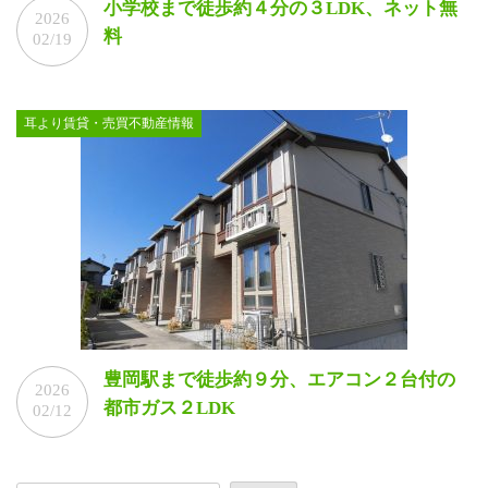
小学校まで徒歩約４分の３LDK、ネット無
2026
料
02/19
耳より賃貸・売買不動産情報
豊岡駅まで徒歩約９分、エアコン２台付の
2026
都市ガス２LDK
02/12