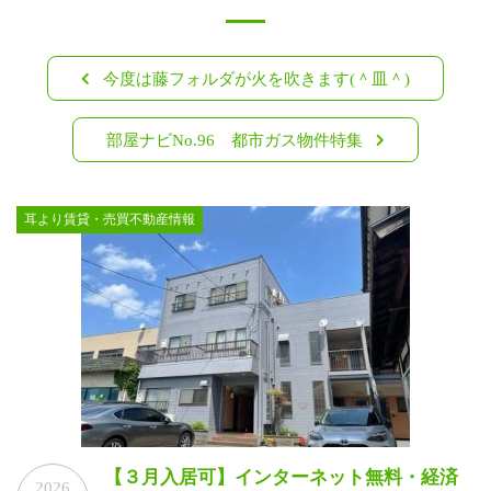
投
今度は藤フォルダが火を吹きます(＾皿＾)
稿
部屋ナビNo.96 都市ガス物件特集
ナ
ビ
耳より賃貸・売買不動産情報
ゲ
ー
シ
ョ
ン
【３月入居可】インターネット無料・経済
2026