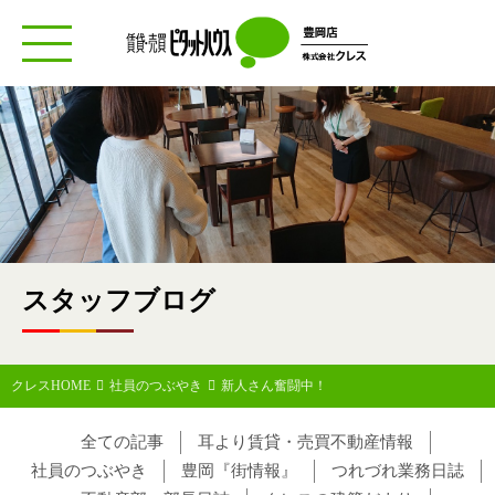
toggle
navigation
スタッフブログ
クレスHOME
社員のつぶやき
新人さん奮闘中！
全ての記事
耳より賃貸・売買不動産情報
社員のつぶやき
豊岡『街情報』
つれづれ業務日誌